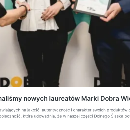
oznaliśmy nowych laureatów Marki Dobra W
wiających na jakość, autentyczność i charakter swoich produktów
e społeczność, która udowadnia, że w naszej części Dolnego Śląska