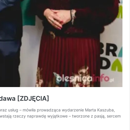
idawa [ZDJĘCIA]
 oraz usług – mówiła prowadząca wydarzenie Marta Kaszuba,
 powstają rzeczy naprawdę wyjątkowe – tworzone z pasją, sercem