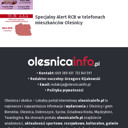
Specjalny Alert RCB w telefonach
mieszkańców Oleśnicy
• Kontakt:
669 389 651
733 841 591
• Redaktor naczelny: Grzegorz Kijakowski
• Email:
redakcja@olesnicainfo.pl
•
Polityka prywatności
Oleśnica i okolice – Lokalny portal internetowy
olesnicainfo.pl
to
najnowsze i najważniejsze informacje i
wydarzenia
z Oleśnicy i gmin
Bierutów, Oleśnica, Dobroszyce, Syców, Dziadowa Kłoda, Międzybórz,
Twardogóra. Na stronach portalu
olesnicainfo.pl
znajdziecie
wiadomości,
aktualności sportowe
,
rozrywkowe, kulturalne,
galerie