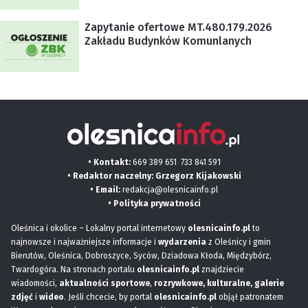
Zapytanie ofertowe MT.480.179.2026
Zakładu Budynków Komunlanych
• Kontakt:
669 389 651
733 841 591
• Redaktor naczelny: Grzegorz Kijakowski
• Email:
redakcja@olesnicainfo.pl
•
Polityka prywatności
Oleśnica i okolice – Lokalny portal internetowy
olesnicainfo.pl
to
najnowsze i najważniejsze informacje i
wydarzenia
z Oleśnicy i gmin
Bierutów, Oleśnica, Dobroszyce, Syców, Dziadowa Kłoda, Międzybórz,
Twardogóra. Na stronach portalu
olesnicainfo.pl
znajdziecie
wiadomości,
aktualności sportowe
,
rozrywkowe, kulturalne,
galerie
zdjęć
i
wideo
. Jeśli chcecie, by portal
olesnicainfo.pl
objął patronatem