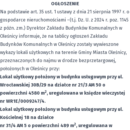
OGŁOSZENIE
Na podstawie art. 35 ust. 1 ustawy z dnia 21 sierpnia 1997 r. o
gospodarce nieruchomościami –(t.j. Dz. U. z 2024 r. poz. 1145
z późn. zm.) Dyrektor Zakładu Budynków Komunalnych w
Oleśnicy informuje, że na tablicy ogłoszeń Zakładu
Budynków Komunalnych w Oleśnicy zostały wywieszone
wykazy lokali użytkowych na terenie Gminy Miasta Oleśnicy,
przeznaczonych do najmu w drodze bezprzetargowej,
położonych w Oleśnicy przy:
Lokal użytkowy położony w budynku usługowym przy ul.
Wrocławskiej 30B/29 na działce nr 21/3 AM 50 o
2
powierzchni 4580 m
, uregulowana w księdze wieczystej
nr WR1E/0009247/4.
Lokal użytkowy położony w budynku usługowym przy ul.
Kościelnej 18 na działce
2
nr 31/4 AM 5 o powierzchni 489 m
, uregulowana w