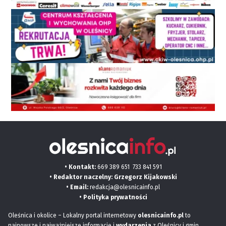
• Kontakt:
669 389 651
733 841 591
• Redaktor naczelny: Grzegorz Kijakowski
• Email:
redakcja@olesnicainfo.pl
•
Polityka prywatności
Oleśnica i okolice – Lokalny portal internetowy
olesnicainfo.pl
to
najnowsze i najważniejsze informacje i
wydarzenia
z Oleśnicy i gmin