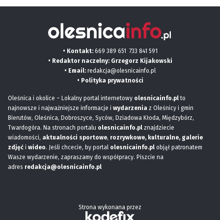
• Kontakt:
669 389 651
733 841 591
• Redaktor naczelny: Grzegorz Kijakowski
• Email:
redakcja@olesnicainfo.pl
•
Polityka prywatności
Oleśnica i okolice – Lokalny portal internetowy
olesnicainfo.pl
to
najnowsze i najważniejsze informacje i
wydarzenia
z Oleśnicy i gmin
Bierutów, Oleśnica, Dobroszyce, Syców, Dziadowa Kłoda, Międzybórz,
Twardogóra. Na stronach portalu
olesnicainfo.pl
znajdziecie
wiadomości,
aktualności sportowe
,
rozrywkowe, kulturalne,
galerie
zdjęć
i
wideo
. Jeśli chcecie, by portal
olesnicainfo.pl
objął patronatem
Wasze wydarzenie, zapraszamy do współpracy. Piszcie na
adres
redakcja@olesnicainfo.pl
Strona wykonana przez