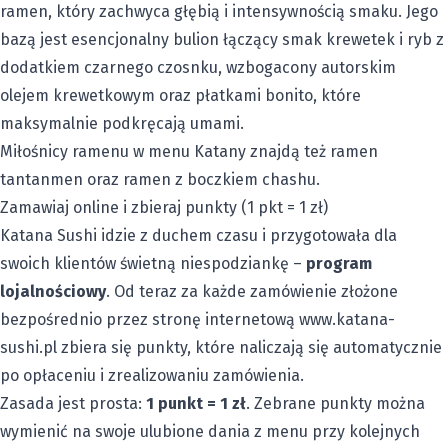
ramen, który zachwyca głębią i intensywnością smaku. Jego
bazą jest esencjonalny bulion łączący smak krewetek i ryb z
dodatkiem czarnego czosnku, wzbogacony autorskim
olejem krewetkowym oraz płatkami bonito, które
maksymalnie podkręcają umami.
Miłośnicy ramenu w menu Katany znajdą też ramen
tantanmen oraz ramen z boczkiem chashu.
Zamawiaj online i zbieraj punkty (1 pkt = 1 zł)
Katana Sushi idzie z duchem czasu i przygotowała dla
swoich klientów świetną niespodziankę –
program
lojalnościowy
. Od teraz za każde zamówienie złożone
bezpośrednio przez stronę internetową
www.katana-
sushi.pl
zbiera się punkty, które naliczają się automatycznie
po opłaceniu i zrealizowaniu zamówienia.
Zasada jest prosta:
1 punkt = 1 zł
. Zebrane punkty można
wymienić na swoje ulubione dania z menu przy kolejnych